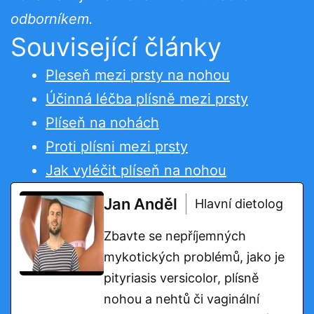
odborníkem.
Související články
Pleseň mezi prsty na nohou
Účinná léčba plísně mezi prsty
Plíseň na nohách
Proti plísni mezi prsty
Jak vyléčit plíseň na nohou
Jan Anděl
Hlavní dietolog
Zbavte se nepříjemných
mykotických problémů, jako je
pityriasis versicolor, plísně
nohou a nehtů či vaginální