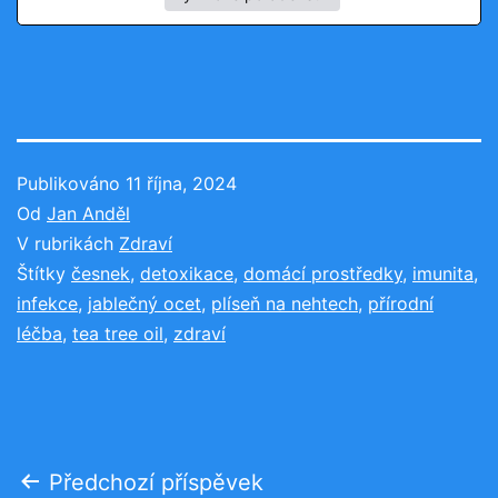
Publikováno
11 října, 2024
Od
Jan Anděl
V rubrikách
Zdraví
Štítky
česnek
,
detoxikace
,
domácí prostředky
,
imunita
,
infekce
,
jablečný ocet
,
plíseň na nehtech
,
přírodní
léčba
,
tea tree oil
,
zdraví
Navigace
Předchozí příspěvek