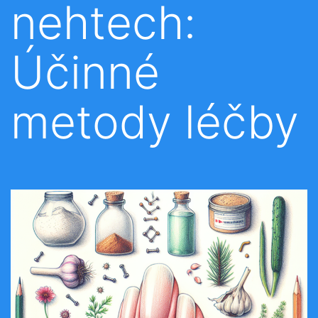
nehtech:
Účinné
metody léčby