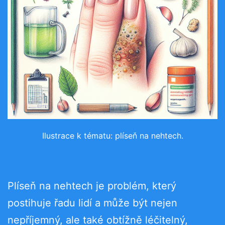
Ilustrace k tématu: plíseň na nehtech.
Plíseň na nehtech je problém, který
postihuje řadu lidí a může být nejen
nepříjemný, ale také obtížně léčitelný,