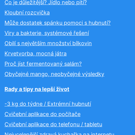
Co je důležitější? Jídlo nebo pití?
Kloubní rozcvička
Může dostatek spánku pomoci s hubnutí?
Viry a bakterie, systémové řešení
Obilí s největším množství bílkovin
Krvetvorba, mocná játra
Proč jíst fermentovaný salám?
Obyčejné mango, neobyčejné výsledky
Rady a tipy na lepší život
-3 kg do týdne / Extrémní hubnutí
Cvičební aplikace do počítače
Cvičební aplikace do telefonu / tabletu
Nejucelenější zdravá kuchařka na internetu