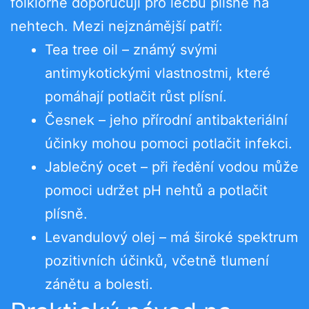
folklorně doporučují pro léčbu plísně na
nehtech. Mezi nejznámější patří:
Tea tree oil – známý svými
antimykotickými vlastnostmi, které
pomáhají potlačit růst plísní.
Česnek – jeho přírodní antibakteriální
účinky mohou pomoci potlačit infekci.
Jablečný ocet – při ředění vodou může
pomoci udržet pH nehtů a potlačit
plísně.
Levandulový olej – má široké spektrum
pozitivních účinků, včetně tlumení
zánětu a bolesti.