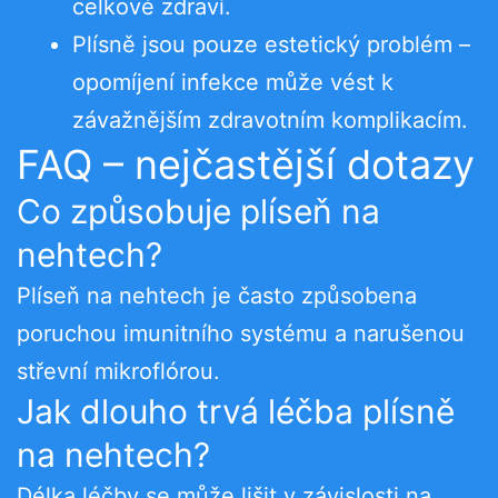
celkové zdraví.
Plísně jsou pouze estetický problém –
opomíjení infekce může vést k
závažnějším zdravotním komplikacím.
FAQ – nejčastější dotazy
Co způsobuje plíseň na
nehtech?
Plíseň na nehtech je často způsobena
poruchou imunitního systému a narušenou
střevní mikroflórou.
Jak dlouho trvá léčba plísně
na nehtech?
Délka léčby se může lišit v závislosti na