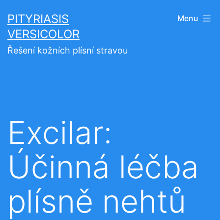
Přejít
PITYRIASIS
Menu
k
VERSICOLOR
obsahu
Řešení kožních plísní stravou
Excilar:
Účinná léčba
plísně nehtů