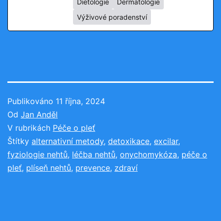
Dietologie
Dermatologie
Výživové poradenství
Publikováno
11 října, 2024
Od
Jan Anděl
V rubrikách
Péče o pleť
Štítky
alternativní metody
,
detoxikace
,
excilar
,
fyziologie nehtů
,
léčba nehtů
,
onychomykóza
,
péče o
pleť
,
plíseň nehtů
,
prevence
,
zdraví