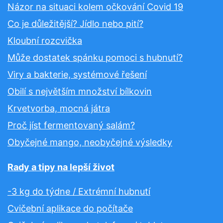
Názor na situaci kolem očkování Covid 19
Co je důležitější? Jídlo nebo pití?
Kloubní rozcvička
Může dostatek spánku pomoci s hubnutí?
Viry a bakterie, systémové řešení
Obilí s největším množství bílkovin
Krvetvorba, mocná játra
Proč jíst fermentovaný salám?
Obyčejné mango, neobyčejné výsledky
Rady a tipy na lepší život
-3 kg do týdne / Extrémní hubnutí
Cvičební aplikace do počítače