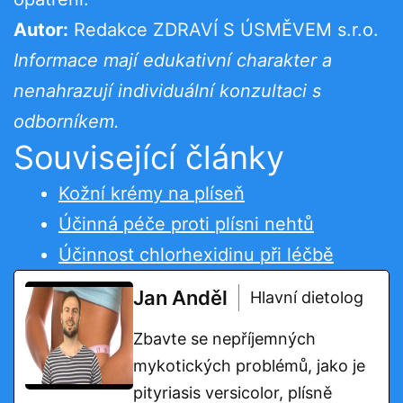
Autor:
Redakce ZDRAVÍ S ÚSMĚVEM s.r.o.
Informace mají edukativní charakter a
nenahrazují individuální konzultaci s
odborníkem.
Související články
Kožní krémy na plíseň
Účinná péče proti plísni nehtů
Účinnost chlorhexidinu při léčbě
Jan Anděl
Hlavní dietolog
Zbavte se nepříjemných
mykotických problémů, jako je
pityriasis versicolor, plísně