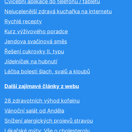
Cvičební aplikace do telefonu / tabletu
Nejucelenější zdravá kuchařka na internetu
Rychlé recepty
Kurz výživového poradce
Jendova svačinová směs
Řešení cukrovky II. typu
Jídelníček na hubnutí
Léčba bolesti šlach, svalů a kloubů
Další zajímavé články z webu
28 zdravotních výhod kofeinu
Vánoční salát od Anděla
Snížení alergických projevů stravou
Lékařské mýty: Vše o cholesterolu