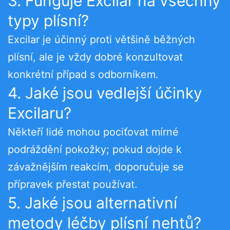
3. Funguje Excilar na všechny
typy plísní?
Excilar je účinný proti většině běžných
plísní, ale je vždy dobré konzultovat
konkrétní případ s odborníkem.
4. Jaké jsou vedlejší účinky
Excilaru?
Někteří lidé mohou pociťovat mírné
podráždění pokožky; pokud dojde k
závažnějším reakcím, doporučuje se
přípravek přestat používat.
5. Jaké jsou alternativní
metody léčby plísní nehtů?