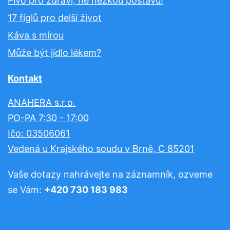
Pivo pro zdraví, né hezkou postavu!
17 fíglů pro delší život
Káva s mírou
Může být jídlo lékem?
Kontakt
ANAHERA s.r.o.
PO-PA 7:30 - 17:00
Ičo: 03506061
Vedená u Krajského soudu v Brně, C 85201
Vaše dotazy nahrávejte na záznamník, ozveme
se Vám:
+420 730 183 983