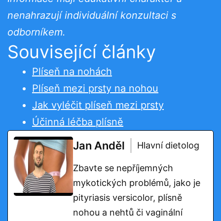
nenahrazují individuální konzultaci s
odborníkem.
Související články
Plíseň na nohách
Plíseň mezi prsty na nohou
Jak vyléčit plíseň mezi prsty
Účinná léčba plísně
Jan Anděl
Hlavní dietolog
Zbavte se nepříjemných
mykotických problémů, jako je
pityriasis versicolor, plísně
nohou a nehtů či vaginální