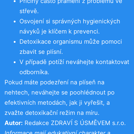
Příčiny často pramení z problémů ve
střevě.
Osvojení si správných hygienických
návyků je klíčem k prevenci.
Detoxikace organismu může pomoci
zbavit se plísní.
V případě potíží neváhejte kontaktovat
odborníka.
Pokud máte podezření na plíseň na
nehtech, neváhejte se poohlédnout po
efektivních metodách, jak ji vyřešit, a
zvažte detoxikační režim na míru.
Autor:
Redakce ZDRAVÍ S ÚSMĚVEM s.r.o.
Informace mají edukativní charakter a