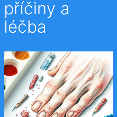
příčiny a
léčba