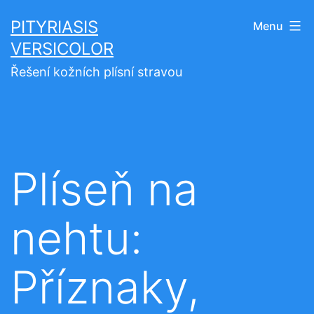
Přejít
PITYRIASIS
Menu
k
VERSICOLOR
obsahu
Řešení kožních plísní stravou
Plíseň na
nehtu:
Příznaky,