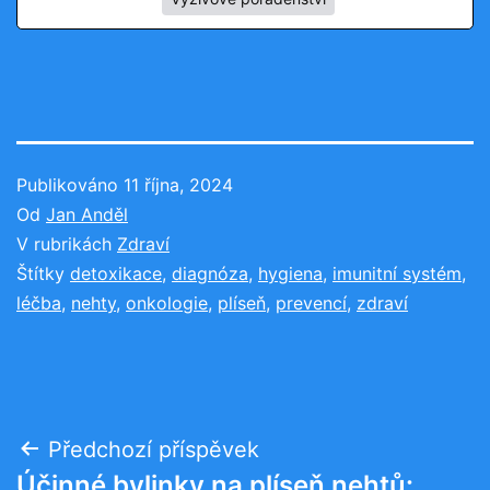
Publikováno
11 října, 2024
Od
Jan Anděl
V rubrikách
Zdraví
Štítky
detoxikace
,
diagnóza
,
hygiena
,
imunitní systém
,
léčba
,
nehty
,
onkologie
,
plíseň
,
prevencí
,
zdraví
Navigace
Předchozí příspěvek
Účinné bylinky na plíseň nehtů: