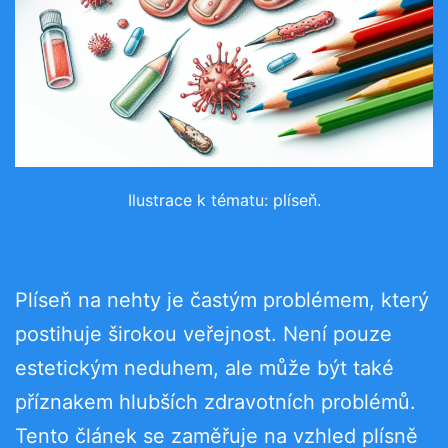
Ilustrace k tématu: plíseň.
Plíseň na nehty je častým problémem, který
postihuje širokou veřejnost. Není pouze
estetickým neduhem, ale může být také
příznakem hlubších zdravotních problémů.
Tento článek se zaměřuje na vzhled plísně