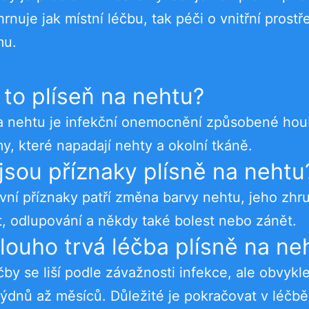
rnuje jak místní léčbu, tak péči o vnitřní prostř
mu.
 to plíseň na nehtu?
na nehtu je infekční onemocnění způsobené ho
y, které napadají nehty a okolní tkáně.
jsou příznaky plísně na nehtu
vní příznaky patří změna barvy nehtu, jeho zhru
, odlupování a někdy také bolest nebo zánět.
louho trvá léčba plísně na ne
čby se liší podle závažnosti infekce, ale obvykle
týdnů až měsíců. Důležité je pokračovat v léčbě