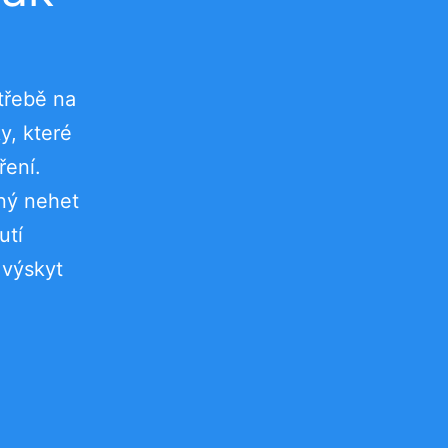
třebě na
y, které
ření.
ený nehet
utí
 výskyt