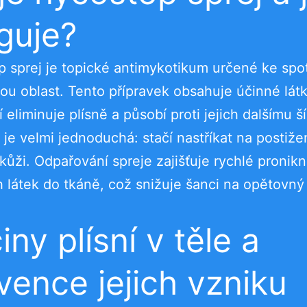
guje?
 sprej je topické antimykotikum určené ke spo
ou oblast. Tento přípravek obsahuje účinné látk
 eliminuje plísně a působí proti jejich dalšímu ší
 je velmi jednoduchá: stačí nastříkat na postiž
 kůži. Odpařování spreje zajišťuje rychlé pronikn
 látek do tkáně, což snižuje šanci na opětovný
iny plísní v těle a
vence jejich vzniku