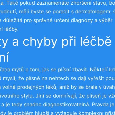
a. Také pokud zaznamenáte zhoršení stavu, bo
udnutí, měli byste se poradit s dermatologem.
 důležitá pro správné určení diagnózy a výběr
í léčby.
y a chyby při léčbě
ní
řada mýtů o tom, jak se plísní zbavit. Někteří lid
d myslí, že plísně na nehtech se dají vyřešit po
 volně prodejných léků, aniž by se brala v úva
ivotního stylu. Jiní se domnívají, že plíseň je v
á a je tedy snadno diagnostikovatelná. Pravda je
y je problém hlubší a vyžaduje komplexní přís