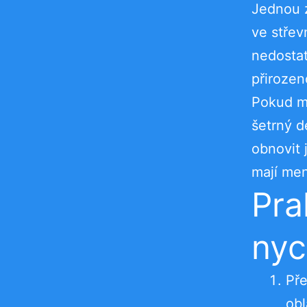
Jednou z
ve střev
nedostat
přirozen
Pokud má
šetrný d
obnovit 
mají menš
Pra
nyc
Pře
obl