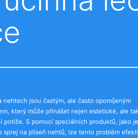
ce
a nehtech jsou častým, ale často opomíjeným
m, který může přinášet nejen estetické, ale ta
í potíže. S pomocí speciálních produktů, jako j
 sprej na plíseň nehtů, lze tento problém efekt