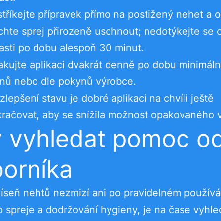
tříkejte přípravek přímo na postižený nehet a o
hte sprej přirozeně uschnout; nedotýkejte se 
asti po dobu alespoň 30 minut.
kujte aplikaci dvakrát denně po dobu minimál
nů nebo dle pokynů výrobce.
zlepšení stavu je dobré aplikaci na chvíli ještě
račovat, aby se snížila možnost opakovaného 
 vyhledat pomoc o
orníka
íseň nehtů nezmizí ani po pravidelném používá
 spreje a dodržování hygieny, je na čase vyhle