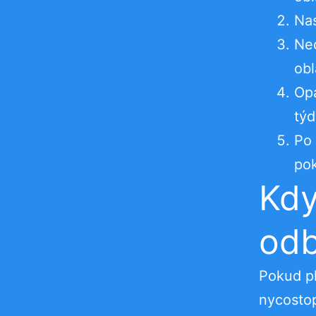
Nas
Nec
obl
Opa
týd
Po 
pok
Kdy
odb
Pokud pl
nycostop