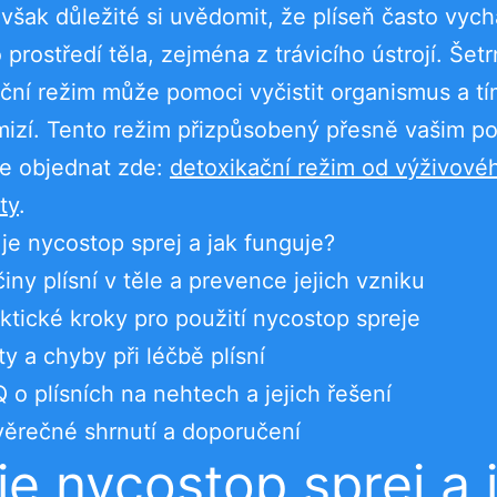
e však důležité si uvědomit, že plíseň často vych
 prostředí těla, zejména z trávicího ústrojí. Šet
ční režim může pomoci vyčistit organismus a 
mizí. Tento režim přizpůsobený přesně vašim p
te objednat zde:
detoxikační režim od výživové
ty
.
je nycostop sprej a jak funguje?
činy plísní v těle a prevence jejich vzniku
ktické kroky pro použití nycostop spreje
y a chyby při léčbě plísní
 o plísních na nehtech a jejich řešení
ěrečné shrnutí a doporučení
je nycostop sprej a 