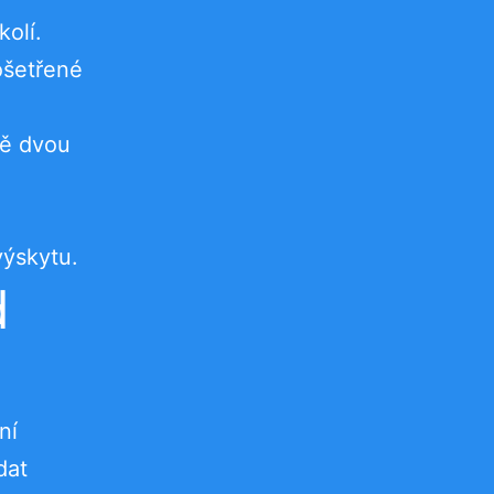
kolí.
ošetřené
ně dvou
výskytu.
d
ní
dat