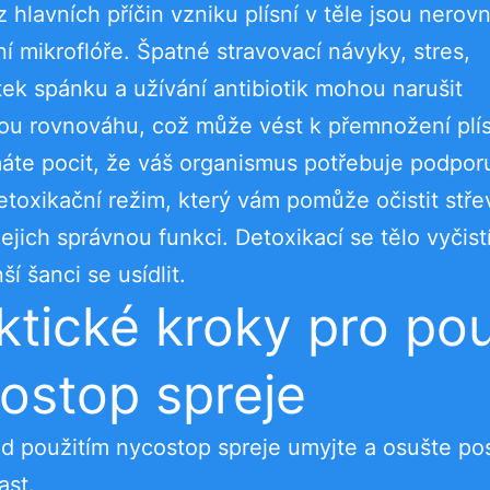
 hlavních příčin vzniku plísní v těle jsou nero
ní mikroflóře. Špatné stravovací návyky, stres,
ek spánku a užívání antibiotik mohou narušit
ou rovnováhu, což může vést k přemnožení plís
te pocit, že váš organismus potřebuje podpor
etoxikační režim, který vám pomůže očistit stře
jejich správnou funkci. Detoxikací se tělo vyčistí
í šanci se usídlit.
ktické kroky pro pou
ostop spreje
d použitím nycostop spreje umyjte a osušte po
ast.