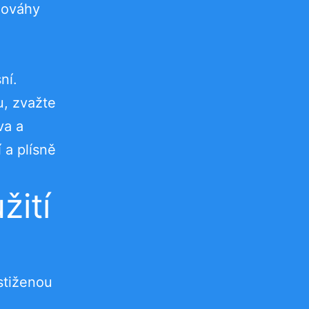
vnováhy
ní.
u, zvažte
va a
 a plísně
žití
stiženou