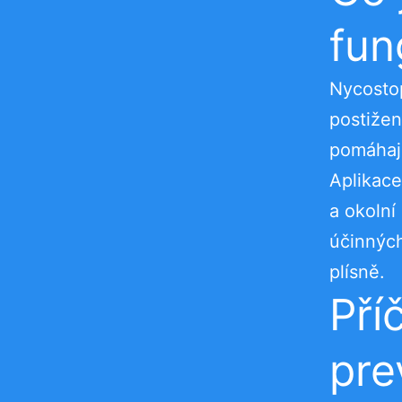
fun
Nycostop
postižen
pomáhají
Aplikace
a okolní
účinných
plísně.
Příč
pre