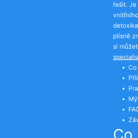
řešit. J
vnitřního
detoxika
plísně z
si může
specialis
Co 
Pří
Pra
Mýt
FAQ
Záv
Co 