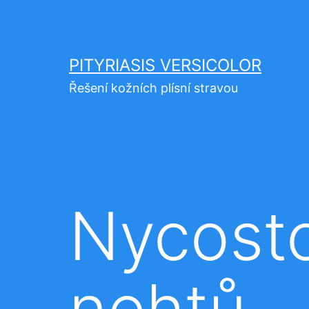
Přejít
k
obsahu
PITYRIASIS VERSICOLOR
Řešení kožních plísní stravou
Nycosto
nehtů –