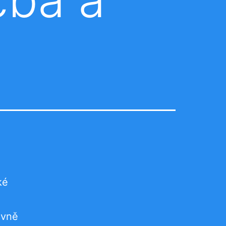
ké
e
ivně