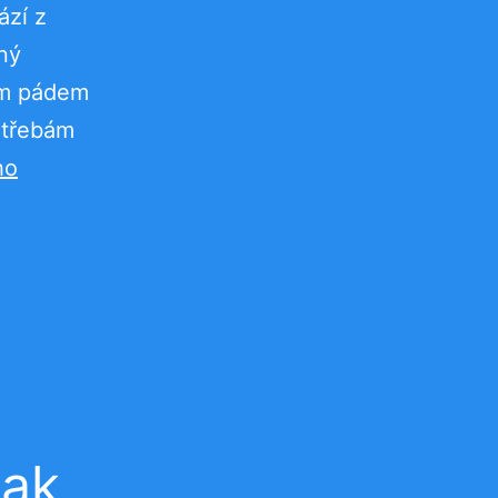
ází z
rný
tím pádem
otřebám
ho
jak