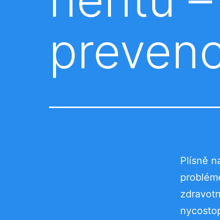
preven
Plísně n
probléme
zdravotn
nycostop