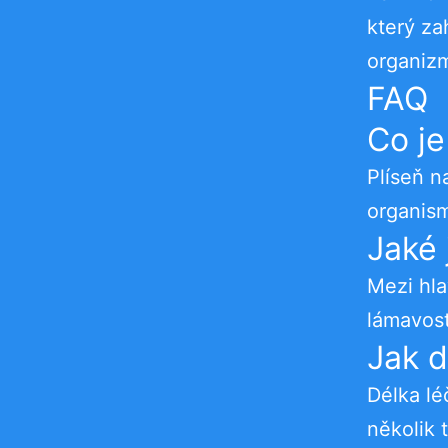
který zah
organiz
FAQ
Co je
Plíseň 
organism
Jaké 
Mezi hla
lámavost
Jak d
Délka lé
několik 