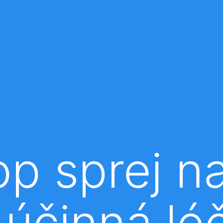
p sprej na
 účinná lé