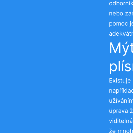
odborník
nebo zar
pomoc je
adekvátn
Mýt
plís
Existuje 
napříkla
užíváním
úprava ž
viditeln
že mnohd