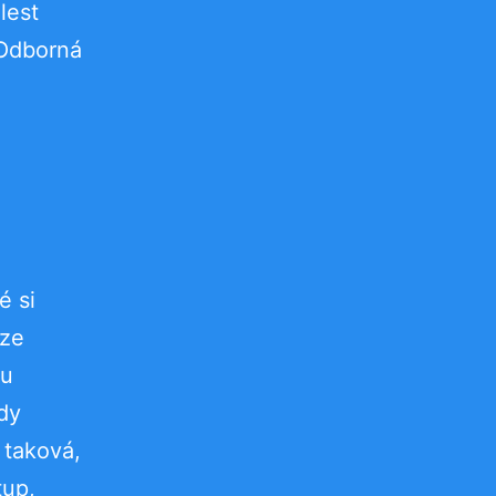
lest
 Odborná
é si
uze
hu
ždy
 taková,
tup,