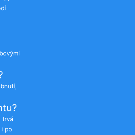
edí
ubovými
?
bnutí,
htu?
 trvá
 i po