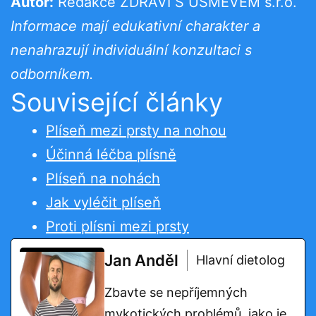
Autor:
Redakce ZDRAVÍ S ÚSMĚVEM s.r.o.
Informace mají edukativní charakter a
nenahrazují individuální konzultaci s
odborníkem.
Související články
Plíseň mezi prsty na nohou
Účinná léčba plísně
Plíseň na nohách
Jak vyléčit plíseň
Proti plísni mezi prsty
Jan Anděl
Hlavní dietolog
Zbavte se nepříjemných
mykotických problémů, jako je