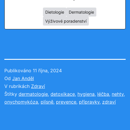
Dietologie
Dermatologie
Výživové poradenství
Publikováno
11 října, 2024
Od
Jan Anděl
V rubrikách
Zdraví
Štítky
dermatologie
,
detoxikace
,
hygiena
,
léčba
,
nehty
,
onychomykóza
,
plísně
,
prevence
,
přípravky
,
zdraví