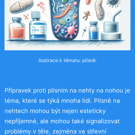
Ilustrace k tématu: plísně.
Přípravek proti plísním na nehty na nohou je
téma, které se týká mnoha lidí. Plísně na
nehtech mohou být nejen esteticky
nepříjemné, ale mohou také signalizovat
problémy v těle, zejména ve střevní