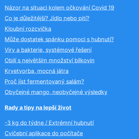
Názor na situaci kolem očkování Covid 19
Co je důležitější? Jídlo nebo pití?
Kloubní rozcvička
Může dostatek spánku pomoci s hubnutí?
Viry a bakterie, systémové řešení
Obilí s největším množství bílkovin
Krvetvorba, mocná játra
Proč jíst fermentovaný salám?
Obyčejné mango, neobyčejné výsledky
Rady a tipy na lepší život
-3 kg do týdne / Extrémní hubnutí
Cvičební aplikace do počítače