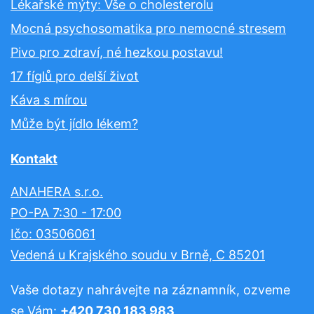
Lékařské mýty: Vše o cholesterolu
Mocná psychosomatika pro nemocné stresem
Pivo pro zdraví, né hezkou postavu!
17 fíglů pro delší život
Káva s mírou
Může být jídlo lékem?
Kontakt
ANAHERA s.r.o.
PO-PA 7:30 - 17:00
Ičo: 03506061
Vedená u Krajského soudu v Brně, C 85201
Vaše dotazy nahrávejte na záznamník, ozveme
se Vám:
+420 730 183 983