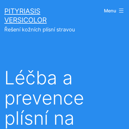
Přejít
PITYRIASIS
Menu
k
VERSICOLOR
obsahu
Řešení kožních plísní stravou
Léčba a
prevence
plísní na