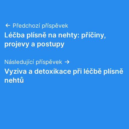
Navigace
Předchozí příspěvek
Léčba plísně na nehty: příčiny,
pro
projevy a postupy
příspěvek
Následující příspěvek
Vyziva a detoxikace při léčbě plísně
nehtů