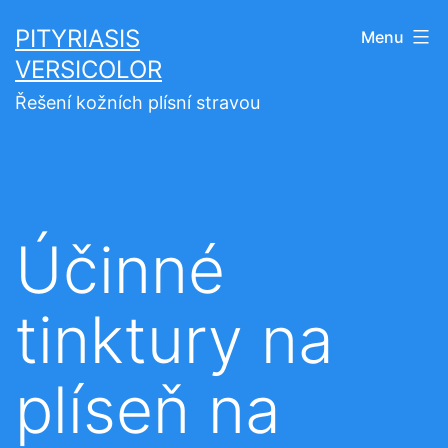
Přejít
PITYRIASIS
Menu
k
VERSICOLOR
obsahu
Řešení kožních plísní stravou
Účinné
tinktury na
plíseň na