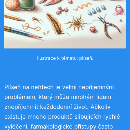
Ilustrace k tématu: plíseň.
Plíseň na nehtech je velmi nepříjemným
problémem, který může mnohým lidem
znepříjemnit každodenní život. Ačkoliv
existuje mnoho produktů slibujících rychlé
vyléčení, farmakologické přístupy často