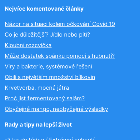
Nejvíce komentované články
Názor na situaci kolem očkování Covid 19
Co je důležitější? Jídlo nebo pití?
Kloubní rozcvička
Může dostatek spánku pomoci s hubnutí?
Viry a bakterie, systémové řešení
Obilí s největším množství bílkovin
Krvetvorba, mocná játra
Proč jíst fermentovaný salám?
Obyčejné mango, neobyčejné výsledky
Rady a tipy na lepší život
-3 kg do týdne / Extrémní hubnutí