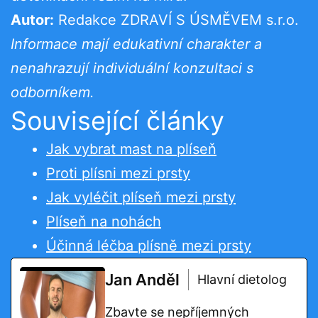
Autor:
Redakce ZDRAVÍ S ÚSMĚVEM s.r.o.
Informace mají edukativní charakter a
nenahrazují individuální konzultaci s
odborníkem.
Související články
Jak vybrat mast na plíseň
Proti plísni mezi prsty
Jak vyléčit plíseň mezi prsty
Plíseň na nohách
Účinná léčba plísně mezi prsty
Jan Anděl
Hlavní dietolog
Zbavte se nepříjemných