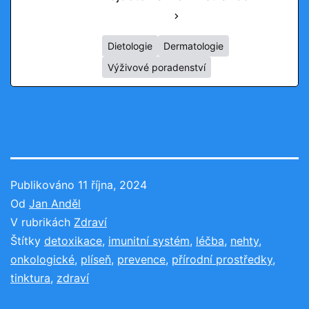
See Full Bio
Dietologie
Dermatologie
Výživové poradenství
Publikováno
11 října, 2024
Od
Jan Anděl
V rubrikách
Zdraví
Štítky
detoxikace
,
imunitní systém
,
léčba
,
nehty
,
onkologické
,
plíseň
,
prevence
,
přírodní prostředky
,
tinktura
,
zdraví