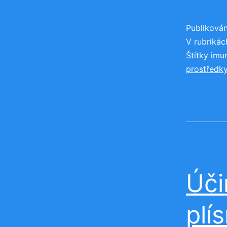
Publiková
V rubriká
Štítky
imun
prostředk
Úči
plí