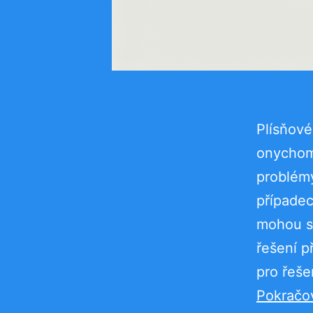
Plísňov
onychomy
problémy
případec
mohou se
řešení p
pro řeše
Pokračov