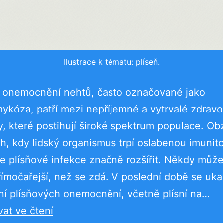
Ilustrace k tématu: plíseň.
é onemocnění nehtů, často označované jako
kóza, patří mezi nepříjemné a vytrvalé zdravo
, které postihují široké spektrum populace. Obz
h, kdy lidský organismus trpí oslabenou imunit
 plísňové infekce značně rozšířit. Někdy může
římočařejší, než se zdá. V poslední době se uka
ní plísňových onemocnění, včetně plísní na…
Plísňová
at ve čtení