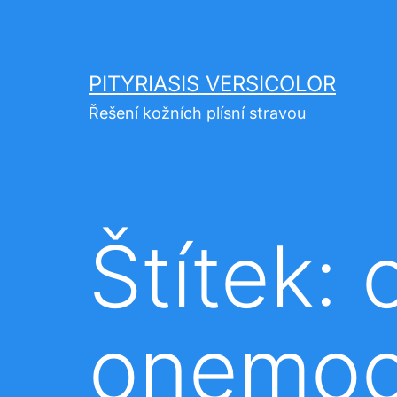
Přejít
k
obsahu
PITYRIASIS VERSICOLOR
Řešení kožních plísní stravou
Štítek:
onemoc